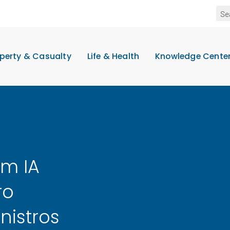
perty & Casualty
Life & Health
Knowledge Cente
om IA
ro
nistros