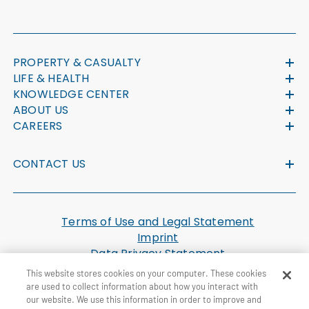
PROPERTY & CASUALTY
LIFE & HEALTH
KNOWLEDGE CENTER
ABOUT US
CAREERS
CONTACT US
Terms of Use and Legal Statement
Imprint
Data Privacy Statement
Cookie Settings
This website stores cookies on your computer. These cookies
U.S. Health Plan Machine Readable Files
are used to collect information about how you interact with
our website. We use this information in order to improve and